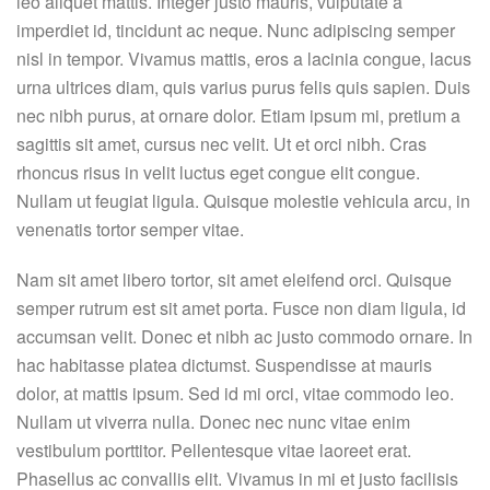
leo aliquet mattis. Integer justo mauris, vulputate a
imperdiet id, tincidunt ac neque. Nunc adipiscing semper
nisl in tempor. Vivamus mattis, eros a lacinia congue, lacus
urna ultrices diam, quis varius purus felis quis sapien. Duis
nec nibh purus, at ornare dolor. Etiam ipsum mi, pretium a
sagittis sit amet, cursus nec velit. Ut et orci nibh. Cras
rhoncus risus in velit luctus eget congue elit congue.
Nullam ut feugiat ligula. Quisque molestie vehicula arcu, in
venenatis tortor semper vitae.
Nam sit amet libero tortor, sit amet eleifend orci. Quisque
semper rutrum est sit amet porta. Fusce non diam ligula, id
accumsan velit. Donec et nibh ac justo commodo ornare. In
hac habitasse platea dictumst. Suspendisse at mauris
dolor, at mattis ipsum. Sed id mi orci, vitae commodo leo.
Nullam ut viverra nulla. Donec nec nunc vitae enim
vestibulum porttitor. Pellentesque vitae laoreet erat.
Phasellus ac convallis elit. Vivamus in mi et justo facilisis