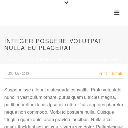
INTEGER POSUERE VOLUTPAT
NULLA EU PLACERAT
HOME
»
NEWS
»
INTEGER POSUERE VOLUTPAT NULLA EU PLACERAT
Print
Email
25th May 2013
Suspendisse aliquet malesuada convallis. Proin vulputate,
nunc in vestibulum ornare, purus quam ultricies magna,
porttitor pretium lacus ipsum in nibh. Duis dapibus pharetra
neque non commodo. Morbi id posuere nulla. Quisque
fringilla quam quis lorem gravida faucibus. Nulla arcu
quam, tincidunt ac luctus a, viverra sed dolor. Pellentesque