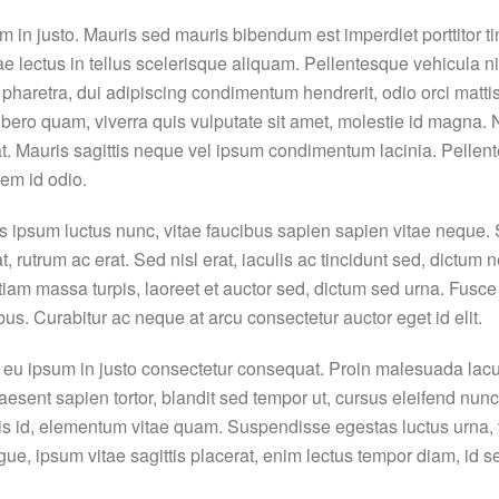
 in justo. Mauris sed mauris bibendum est imperdiet porttitor t
ae lectus in tellus scelerisque aliquam. Pellentesque vehicula ni
retra, dui adipiscing condimentum hendrerit, odio orci mattis n
libero quam, viverra quis vulputate sit amet, molestie id magna.
iat. Mauris sagittis neque vel ipsum condimentum lacinia. Pelle
em id odio.
 ipsum luctus nunc, vitae faucibus sapien sapien vitae neque. S
t, rutrum ac erat. Sed nisl erat, iaculis ac tincidunt sed, dictum
Etiam massa turpis, laoreet et auctor sed, dictum sed urna. Fusc
us. Curabitur ac neque at arcu consectetur auctor eget id elit.
e eu ipsum in justo consectetur consequat. Proin malesuada lac
aesent sapien tortor, blandit sed tempor ut, cursus eleifend nunc.
 id, elementum vitae quam. Suspendisse egestas luctus urna, vita
ongue, ipsum vitae sagittis placerat, enim lectus tempor diam, i