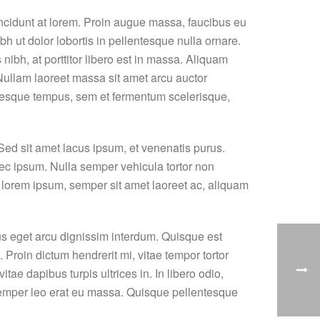
incidunt at lorem. Proin augue massa, faucibus eu
bh ut dolor lobortis in pellentesque nulla ornare.
ibh, at porttitor libero est in massa. Aliquam
 Nullam laoreet massa sit amet arcu auctor
ntesque tempus, sem et fermentum scelerisque,
ed sit amet lacus ipsum, et venenatis purus.
 nec ipsum. Nulla semper vehicula tortor non
e lorem ipsum, semper sit amet laoreet ac, aliquam
us eget arcu dignissim interdum. Quisque est
 Proin dictum hendrerit mi, vitae tempor tortor
e dapibus turpis ultrices in. In libero odio,
d semper leo erat eu massa. Quisque pellentesque