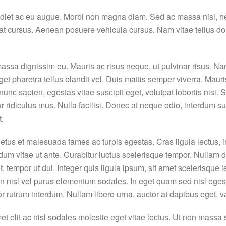
rdiet ac eu augue. Morbi non magna diam. Sed ac massa nisi, nec
giat cursus. Aenean posuere vehicula cursus. Nam vitae tellus dol
massa dignissim eu. Mauris ac risus neque, ut pulvinar risus. N
haretra tellus blandit vel. Duis mattis semper viverra. Mauris id
nunc sapien, egestas vitae suscipit eget, volutpat lobortis nisi
 ridiculus mus. Nulla facilisi. Donec at neque odio, interdum sus
t.
etus et malesuada fames ac turpis egestas. Cras ligula lectus, int
endum vitae ut ante. Curabitur luctus scelerisque tempor. Nulla
, tempor ut dui. Integer quis ligula ipsum, sit amet scelerisque 
n nisl vel purus elementum sodales. In eget quam sed nisl egest
 rutrum interdum. Nullam libero urna, auctor at dapibus eget, va
t elit ac nisl sodales molestie eget vitae lectus. Ut non massa s