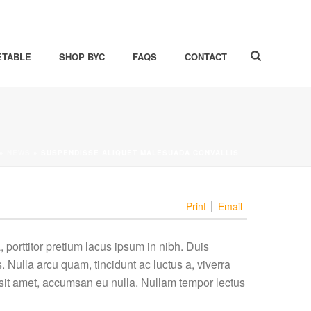
ETABLE
SHOP BYC
FAQS
CONTACT
»
NEWS
»
SUSPENDISSE ALIQUET MALESUADA CONVALLIS
Print
Email
porttitor pretium lacus ipsum in nibh. Duis
Nulla arcu quam, tincidunt ac luctus a, viverra
sit amet, accumsan eu nulla. Nullam tempor lectus