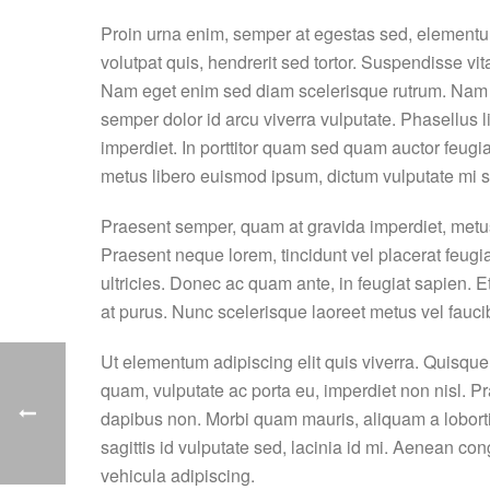
Proin urna enim, semper at egestas sed, elementum
volutpat quis, hendrerit sed tortor. Suspendisse vit
Nam eget enim sed diam scelerisque rutrum. Nam pha
semper dolor id arcu viverra vulputate. Phasellus 
imperdiet. In porttitor quam sed quam auctor feug
metus libero euismod ipsum, dictum vulputate mi s
Praesent semper, quam at gravida imperdiet, metus
Praesent neque lorem, tincidunt vel placerat feugia
ultricies. Donec ac quam ante, in feugiat sapien. 
at purus. Nunc scelerisque laoreet metus vel faucib
Ut elementum adipiscing elit quis viverra. Quisqu
quam, vulputate ac porta eu, imperdiet non nisl. Pr
dapibus non. Morbi quam mauris, aliquam a lobortis
sagittis id vulputate sed, lacinia id mi. Aenean c
vehicula adipiscing.