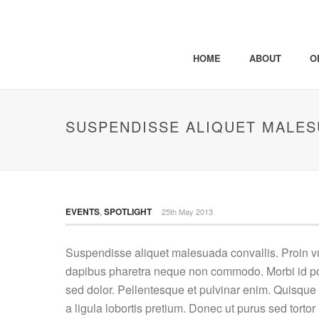
HOME
ABOUT
O
SUSPENDISSE ALIQUET MALES
EVENTS
,
SPOTLIGHT
25th May 2013
Suspendisse aliquet malesuada convallis. Proin vul
dapibus pharetra neque non commodo. Morbi id posu
sed dolor. Pellentesque et pulvinar enim. Quisque
a ligula lobortis pretium. Donec ut purus sed tort