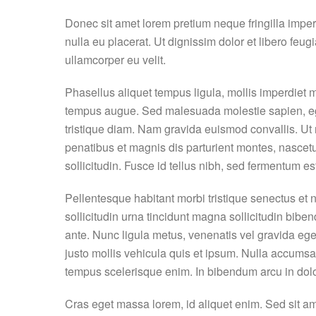
Donec sit amet lorem pretium neque fringilla impe
nulla eu placerat. Ut dignissim dolor et libero feu
ullamcorper eu velit.
Phasellus aliquet tempus ligula, mollis imperdiet 
tempus augue. Sed malesuada molestie sapien, eget p
tristique diam. Nam gravida euismod convallis. Ut 
penatibus et magnis dis parturient montes, nascetur
sollicitudin. Fusce id tellus nibh, sed fermentum es
Pellentesque habitant morbi tristique senectus et n
sollicitudin urna tincidunt magna sollicitudin bib
ante. Nunc ligula metus, venenatis vel gravida eget
justo mollis vehicula quis et ipsum. Nulla accumsa
tempus scelerisque enim. In bibendum arcu in dolor
Cras eget massa lorem, id aliquet enim. Sed sit ame