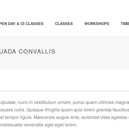
PEN DAY & £5 CLASSES
CLASSES
WORKSHOPS
TIM
UADA CONVALLIS
HOME
putate, nunc in vestibulum ornare, purus quam ultricies magna, 
ere nulla. Quisque fringilla quam quis lorem gravida faucibus. 
 at tempor ligula. Maecenas augue ante, euismod vitae egestas 
or malesuada venenatis eget eget lorem.