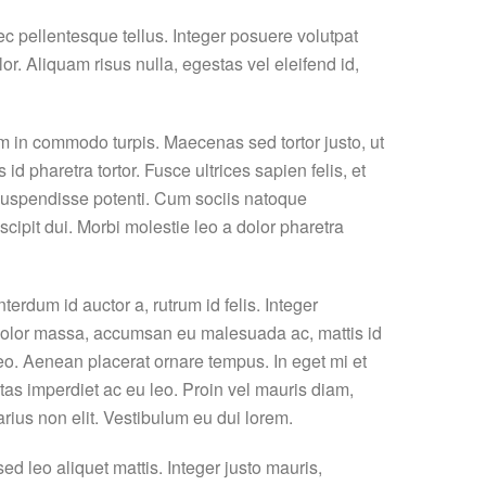
 pellentesque tellus. Integer posuere volutpat
or. Aliquam risus nulla, egestas vel eleifend id,
am in commodo turpis. Maecenas sed tortor justo, ut
 pharetra tortor. Fusce ultrices sapien felis, et
. Suspendisse potenti. Cum sociis natoque
cipit dui. Morbi molestie leo a dolor pharetra
erdum id auctor a, rutrum id felis. Integer
m dolor massa, accumsan eu malesuada ac, mattis id
leo. Aenean placerat ornare tempus. In eget mi et
as imperdiet ac eu leo. Proin vel mauris diam,
rius non elit. Vestibulum eu dui lorem.
ed leo aliquet mattis. Integer justo mauris,